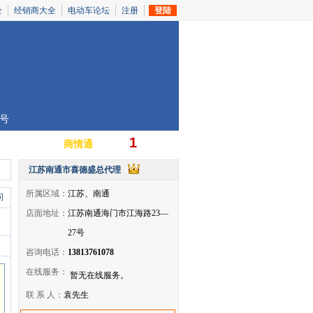
全
经销商大全
电动车论坛
注册
登陆
7号
1
商情通
认证第
年
江苏南通市喜德盛总代理
所属区域：
江苏、南通
问
店面地址：
江苏南通海门市江海路23—
27号
咨询电话：
13813761078
在线服务：
暂无在线服务。
联 系 人：
袁先生