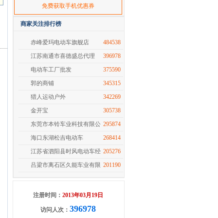
免费获取手机优惠券
商家关注排行榜
赤峰爱玛电动车旗舰店
484538
江苏南通市喜德盛总代理
396978
电动车工厂批发
375590
郭的商铺
345315
猎人运动户外
342269
金开宝
305738
东莞市本铃车业科技有限公
295874
海口东湖松吉电动车
268414
江苏省泗阳县时风电动车经
205276
吕梁市离石区久能车业有限
201190
注册时间：
2013年03月19日
396978
访问人次：