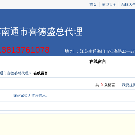
首页
车型大全
品牌大
苏南通市喜德盛总代理
13813761078
地 址 ：江苏南通海门市江海路23—2
经营车型
联系方式
商家地图
在线留言
优惠券
通市喜德盛总代理
>
在线留言
共
0
条留言
我要提
该商家暂无留言信息。