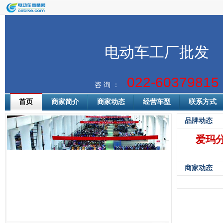
电动车工厂批发
022-60379815
咨 询 ：
首页
商家简介
商家动态
经营车型
联系方式
品牌动态
爱玛
商家动态