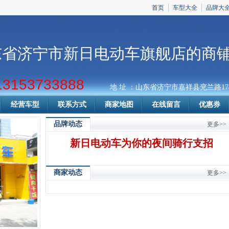
首页
车型大全
品牌大
东省济宁市新日电动车旗舰店的商
13153733888
地 址 ：山东省济宁市嘉祥县兖兰路17
经营车型
联系方式
商家地图
在线留言
优惠券
品牌动态
更多>>
新日电动车为你的夜间骑行支招
商家动态
更多>>