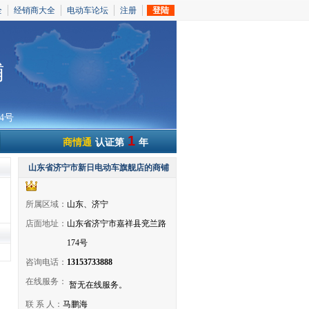
全
经销商大全
电动车论坛
注册
登陆
铺
4号
1
商情通
认证第
年
山东省济宁市新日电动车旗舰店的商铺
所属区域：
山东、济宁
店面地址：
山东省济宁市嘉祥县兖兰路
174号
咨询电话：
13153733888
在线服务：
暂无在线服务。
联 系 人：
马鹏海