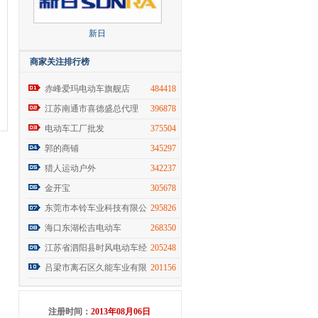
新日
商家关注排行榜
赤峰爱玛电动车旗舰店
484418
江苏南通市喜德盛总代理
396878
电动车工厂批发
375504
郭的商铺
345297
猎人运动户外
342237
金开宝
305678
东莞市本铃车业科技有限公
295826
海口东湖松吉电动车
268350
江苏省泗阳县时风电动车经
205248
吕梁市离石区久能车业有限
201156
注册时间：
2013年08月06日