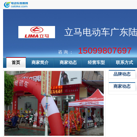
立马电动车广东
15099807697
咨 询 ：
首页
商家简介
商家动态
经营车型
联系方式
品牌动态
商家动态